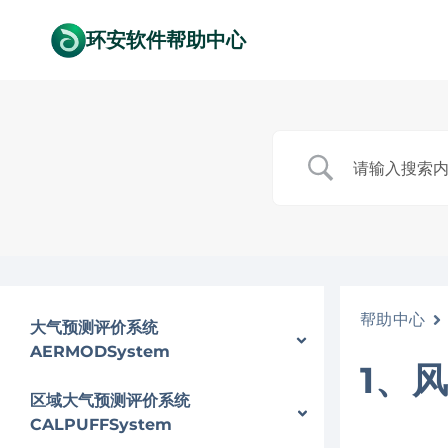
跳
环安软件帮助中心
到
内
容
帮助中心
大气预测评价系统
AERMODSystem
1、
区域大气预测评价系统
CALPUFFSystem