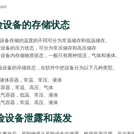
read
风险设备的存储状态
险设备存储的温度的不同可分为常温储存和低温储存。
险设备的压力状态，可分为常压储存和高压储存
险设备内存储物质状态，一般只有两种情况，气体和液体。
险设备的存储状态，在软件中把设备分为以下几种类型。
压液体容器，常温、常压、液体
体容器，常温、高压、气体
化气容器，低温、常压、液体
化气容器，常温、高压、液体
风险设备泄露和蒸发
生事故后，风险物质从风险设备中泄露，根据容器温度、压力和