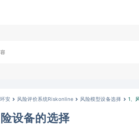
环安
风险评价系统Riskonline
风险模型设备选择
1、
风险设备的选择