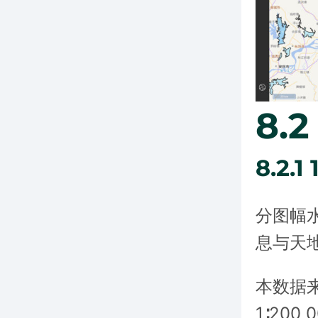
8.
8.2.
分图幅
息与天
本数据
1∶20