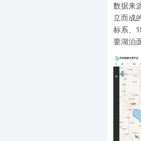
数据来
立而成的
标系、
要湖泊